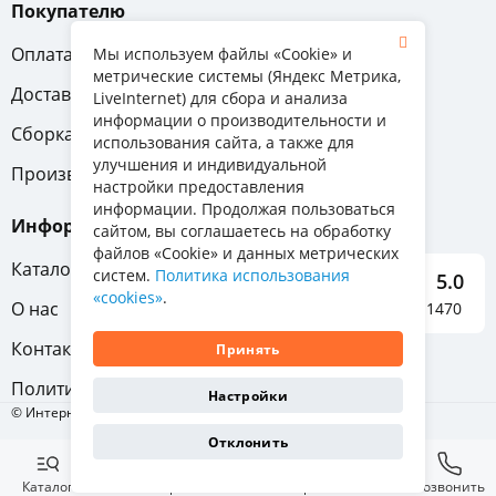
Покупателю
Оплата
Вопрос-ответ
Мы используем файлы «Cookie» и
метрические системы (Яндекс Метрика,
Доставка
Обмен и возврат
LiveInternet) для сбора и анализа
информации о производительности и
Сборка
Гарантия
использования сайта, а также для
улучшения и индивидуальной
Производители
настройки предоставления
информации. Продолжая пользоваться
Информация
сайтом, вы соглашаетесь на обработку
файлов «Cookie» и данных метрических
Каталог мебели
систем.
Политика использования
5.0
«cookies»
.
О нас
Отзывы о нас 1470
Контакты
Принять
Политика конфиденциальности
Настройки
© Интернет-магазин «Отличная мебель», 2011-2026
Отклонить
Каталог
Избранное
Корзина
Позвонить