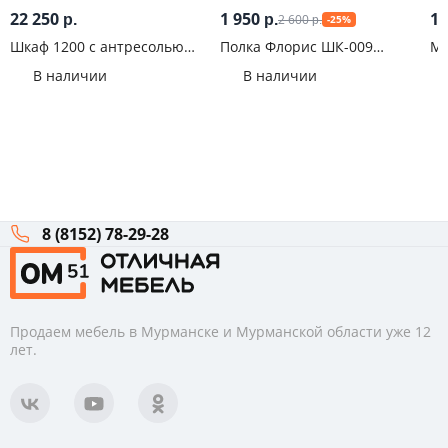
22 250
1 950
12
2 600
р.
р.
-25%
р.
Шкаф 1200 с антресолью
Полка Флорис ШК-009
Ми
Челси Белый
Белый
В наличии
В наличии
8 (8152) 78-29-28
Продаем мебель в Мурманске и Мурманской области уже 12
лет.