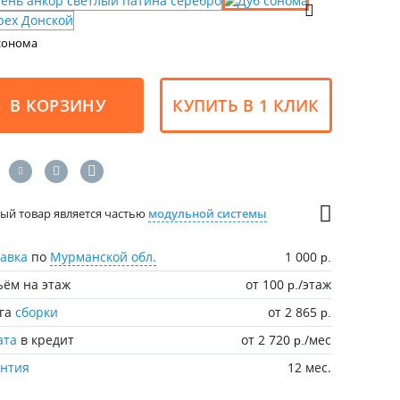
сонома
В КОРЗИНУ
КУПИТЬ В 1 КЛИК
ый товар является частью
модульной системы
авка
по
Мурманской обл.
1 000
р.
ём на этаж
от 100
/этаж
р.
уга
сборки
от 2 865
р.
ата
в кредит
от 2 720
/мес
р.
антия
12 мес.