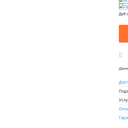
Дуб 
Данн
Дост
Подъ
Усл
Опл
Гар