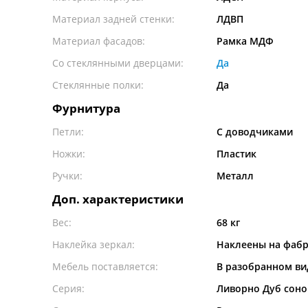
Материал задней стенки:
ЛДВП
Материал фасадов:
Рамка МДФ
Со стеклянными дверцами:
Да
Стеклянные полки:
Да
Фурнитура
Петли:
С доводчиками
Ножки:
Пластик
Ручки:
Металл
Доп. характеристики
Вес:
68 кг
Наклейка зеркал:
Наклеены на фаб
Мебель поставляется:
В разобранном ви
Серия:
Ливорно Дуб сон