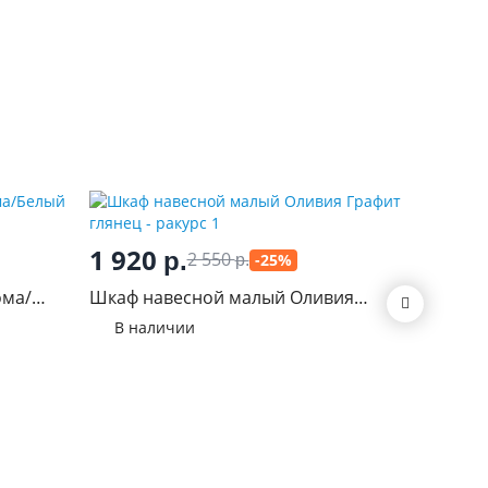
1 920
20 0
р.
2 550
-25%
р.
ома/
Шкаф навесной малый Оливия
Италия 
Графит глянец
В наличии
В нал