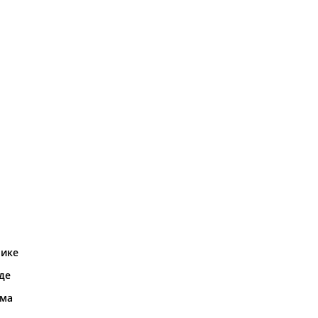
рике
де
ома