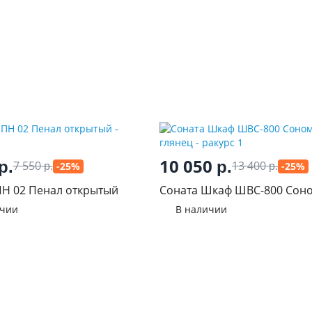
10 050
р.
р.
7 550
13 400
-25%
-25%
р.
р.
Н 02 Пенал открытый
Соната Шкаф ШВС-800 Сон
Белый глянец
ичии
В наличии