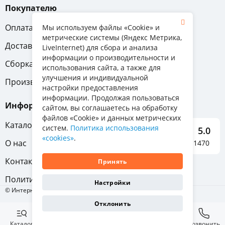
Покупателю
Оплата
Вопрос-ответ
Мы используем файлы «Cookie» и
метрические системы (Яндекс Метрика,
Доставка
Обмен и возврат
LiveInternet) для сбора и анализа
информации о производительности и
Сборка
Гарантия
использования сайта, а также для
улучшения и индивидуальной
Производители
настройки предоставления
информации. Продолжая пользоваться
Информация
сайтом, вы соглашаетесь на обработку
файлов «Cookie» и данных метрических
Каталог мебели
систем.
Политика использования
5.0
«cookies»
.
О нас
Отзывы о нас 1470
Контакты
Принять
Политика конфиденциальности
Настройки
© Интернет-магазин «Отличная мебель», 2011-2026
Отклонить
Каталог
Избранное
Корзина
Позвонить