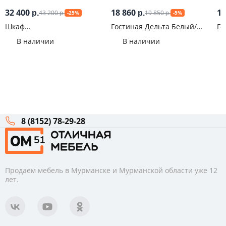
32 400
18 860
10
43 200
19 850
р.
р.
-25%
-5%
р.
р.
Шкаф
Гостиная Дельта Белый/
Го
многофункциональный
Сонома
В наличии
В наличии
ШМ-2 Классика Сонома
8 (8152) 78-29-28
Продаем мебель в Мурманске и Мурманской области уже 12
лет.