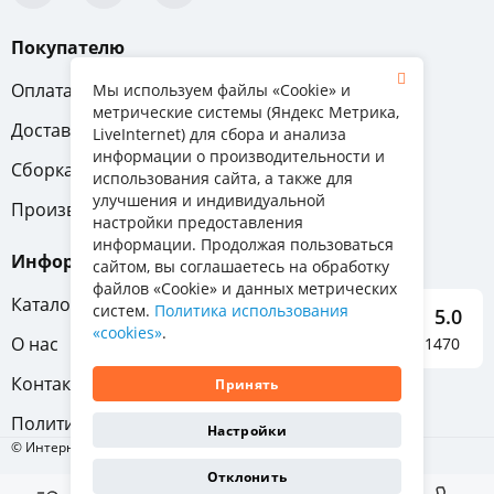
Покупателю
Оплата
Вопрос-ответ
Мы используем файлы «Cookie» и
метрические системы (Яндекс Метрика,
Доставка
Обмен и возврат
LiveInternet) для сбора и анализа
информации о производительности и
Сборка
Гарантия
использования сайта, а также для
улучшения и индивидуальной
Производители
настройки предоставления
информации. Продолжая пользоваться
Информация
сайтом, вы соглашаетесь на обработку
файлов «Cookie» и данных метрических
Каталог мебели
систем.
Политика использования
5.0
«cookies»
.
О нас
Отзывы о нас 1470
Контакты
Принять
Политика конфиденциальности
Настройки
© Интернет-магазин «Отличная мебель», 2011-2026
Отклонить