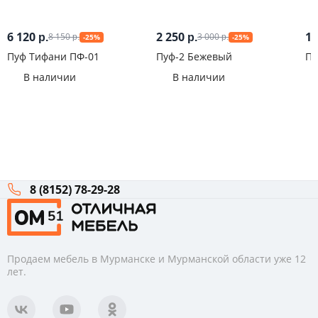
6 120
2 250
17
8 150
3 000
р.
р.
-25%
-25%
р.
р.
Пуф Тифани ПФ-01
Пуф-2 Бежевый
Пу
В наличии
В наличии
8 (8152) 78-29-28
Продаем мебель в Мурманске и Мурманской области уже 12
лет.