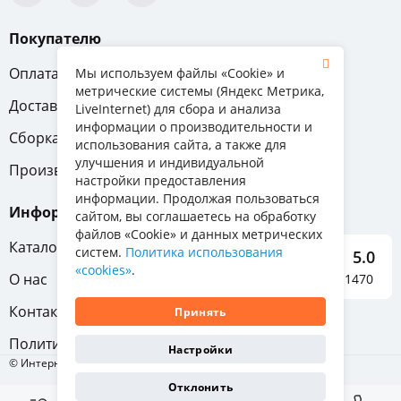
Покупателю
Оплата
Вопрос-ответ
Мы используем файлы «Cookie» и
метрические системы (Яндекс Метрика,
Доставка
Обмен и возврат
LiveInternet) для сбора и анализа
информации о производительности и
Сборка
Гарантия
использования сайта, а также для
улучшения и индивидуальной
Производители
настройки предоставления
информации. Продолжая пользоваться
Информация
сайтом, вы соглашаетесь на обработку
файлов «Cookie» и данных метрических
Каталог мебели
систем.
Политика использования
5.0
«cookies»
.
О нас
Отзывы о нас 1470
Контакты
Принять
Политика конфиденциальности
Настройки
© Интернет-магазин «Отличная мебель», 2011-2026
Отклонить