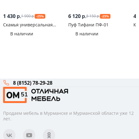
1 430
6 120
4 
1 900
8 150
р.
р.
-25%
-25%
р.
р.
Скамья универсальная
Пуф Тифани ПФ-01
Кр
Вишня Оксфорд/Бежевый
В наличии
В наличии
8 (8152) 78-29-28
Продаем мебель в Мурманске и Мурманской области уже 12
лет.