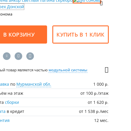
сонома
В КОРЗИНУ
КУПИТЬ В 1 КЛИК
ый товар является частью
модульной системы
авка
по
Мурманской обл.
1 000
р.
ём на этаж
от 100
/этаж
р.
уга
сборки
от 1 620
р.
ата
в кредит
от 1 538
/мес
р.
антия
12 мес.