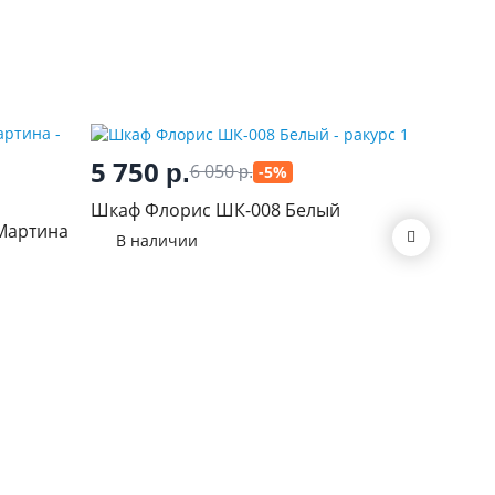
5 750
р.
6 050
-5%
р.
6 15
Шкаф Флорис ШК-008 Белый
Мартина
Пенал М
В наличии
Ретро л
В нал