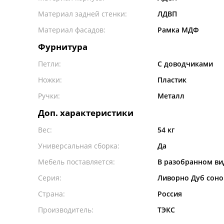
Материал задней стенки:
ЛДВП
Материал фасадов:
Рамка МДФ
Фурнитура
Петли:
С доводчиками
Ножки:
Пластик
Ручки:
Металл
Доп. характеристики
Вес:
54 кг
Универсальная сборка:
Да
Мебель поставляется:
В разобранном ви
Серия:
Ливорно Дуб сон
Страна:
Россия
Производитель:
ТЭКС