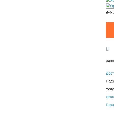
Дуб 
Данн
Дост
Подъ
Усл
Опл
Гар