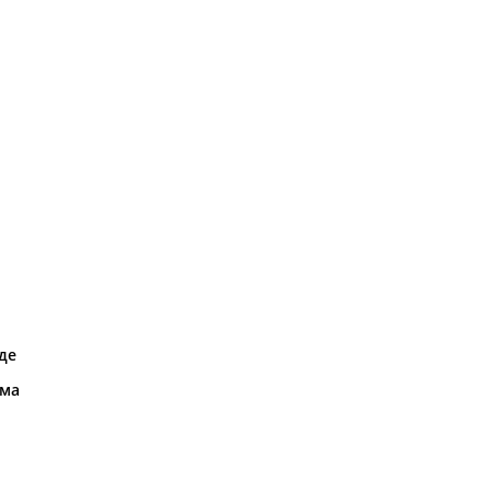
де
ома