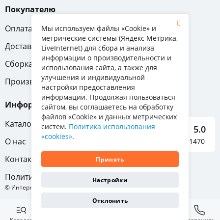
Покупателю
Оплата
Вопрос-ответ
Мы используем файлы «Cookie» и
метрические системы (Яндекс Метрика,
Доставка
Обмен и возврат
LiveInternet) для сбора и анализа
информации о производительности и
Сборка
Гарантия
использования сайта, а также для
улучшения и индивидуальной
Производители
настройки предоставления
информации. Продолжая пользоваться
Информация
сайтом, вы соглашаетесь на обработку
файлов «Cookie» и данных метрических
Каталог мебели
систем.
Политика использования
5.0
«cookies»
.
О нас
Отзывы о нас 1470
Контакты
Принять
Политика конфиденциальности
Настройки
© Интернет-магазин «Отличная мебель», 2011-2026
Отклонить