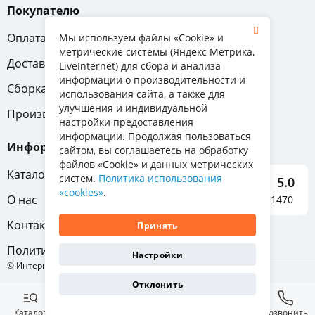
Покупателю
Оплата
Вопрос-ответ
Мы используем файлы «Cookie» и
метрические системы (Яндекс Метрика,
Доставка
Обмен и возврат
LiveInternet) для сбора и анализа
информации о производительности и
Сборка
Гарантия
использования сайта, а также для
улучшения и индивидуальной
Производители
настройки предоставления
информации. Продолжая пользоваться
Информация
сайтом, вы соглашаетесь на обработку
файлов «Cookie» и данных метрических
Каталог мебели
систем.
Политика использования
5.0
«cookies»
.
О нас
Отзывы о нас 1470
Контакты
Принять
Политика конфиденциальности
Настройки
© Интернет-магазин «Отличная мебель», 2011-2026
Отклонить
Каталог
Избранное
Корзина
Позвонить