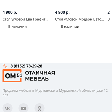
4 900
4 900
2 
р.
р.
Стол угловой Ева Графит
Стол угловой Модерн Бетон
Ви
софт
лайт
Бе
В наличии
В наличии
8 (8152) 78-29-28
Продаем мебель в Мурманске и Мурманской области уже 12
лет.