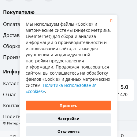
Покупателю
Оплата
Вопрос-ответ
Мы используем файлы «Cookie» и
метрические системы (Яндекс Метрика,
Доставка
Обмен и возврат
LiveInternet) для сбора и анализа
информации о производительности и
Сборка
Гарантия
использования сайта, а также для
улучшения и индивидуальной
Производители
настройки предоставления
информации. Продолжая пользоваться
Информация
сайтом, вы соглашаетесь на обработку
файлов «Cookie» и данных метрических
Каталог мебели
систем.
Политика использования
5.0
«cookies»
.
О нас
Отзывы о нас 1470
Контакты
Принять
Политика конфиденциальности
Настройки
© Интернет-магазин «Отличная мебель», 2011-2026
Отклонить