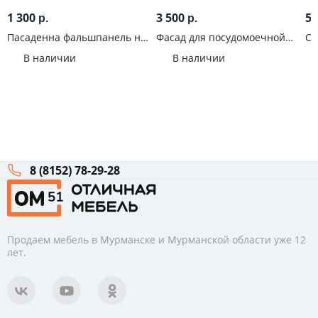
1 300
3 500
5 
р.
р.
Пасаденна фальшпанель на
Фасад для посудомоечной
Ст
нижнюю боковину до
машины 60 Galaxy Белый
Гр
В наличии
В наличии
цоколя Дуб вотан
альпийский
8 (8152) 78-29-28
Продаем мебель в Мурманске и Мурманской области уже 12
лет.