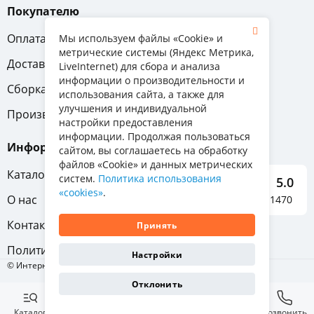
Покупателю
Оплата
Вопрос-ответ
Мы используем файлы «Cookie» и
метрические системы (Яндекс Метрика,
Доставка
Обмен и возврат
LiveInternet) для сбора и анализа
информации о производительности и
Сборка
Гарантия
использования сайта, а также для
улучшения и индивидуальной
Производители
настройки предоставления
информации. Продолжая пользоваться
Информация
сайтом, вы соглашаетесь на обработку
файлов «Cookie» и данных метрических
Каталог мебели
систем.
Политика использования
5.0
«cookies»
.
О нас
Отзывы о нас 1470
Контакты
Принять
Политика конфиденциальности
Настройки
© Интернет-магазин «Отличная мебель», 2011-2026
Отклонить
Каталог
Избранное
Корзина
Позвонить