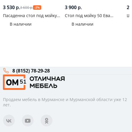
3 530
3 900
2 
3 600
р.
р.
-2%
р.
Пасаденна стол под мойку
Стол под мойку 50 Ева
Шк
600 Железный камень
Белый софт
В наличии
В наличии
8 (8152) 78-29-28
Продаем мебель в Мурманске и Мурманской области уже 12
лет.