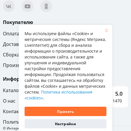
Покупателю
Оплата
Вопрос-ответ
Мы используем файлы «Cookie» и
метрические системы (Яндекс Метрика,
Доставка
Обмен и возврат
LiveInternet) для сбора и анализа
информации о производительности и
Сборка
Гарантия
использования сайта, а также для
улучшения и индивидуальной
Производители
настройки предоставления
информации. Продолжая пользоваться
Информация
сайтом, вы соглашаетесь на обработку
файлов «Cookie» и данных метрических
Каталог мебели
систем.
Политика использования
5.0
«cookies»
.
О нас
Отзывы о нас 1470
Контакты
Принять
Политика конфиденциальности
Настройки
© Интернет-магазин «Отличная мебель», 2011-2026