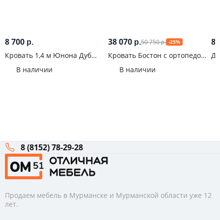
8 700
38 070
8 
50 750
р.
р.
-25%
р.
Кровать 1,4 м Юнона Дуб
Кровать Бостон с ортопедом
Де
молочный
и ПМ ЛДСП Шифер
Со
В наличии
В наличии
8 (8152) 78-29-28
Продаем мебель в Мурманске и Мурманской области уже 12
лет.