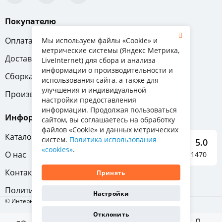
Покупателю
Оплата
Вопрос-ответ
Мы используем файлы «Cookie» и
метрические системы (Яндекс Метрика,
Доставка
Обмен и возврат
LiveInternet) для сбора и анализа
информации о производительности и
Сборка
Гарантия
использования сайта, а также для
улучшения и индивидуальной
Производители
настройки предоставления
информации. Продолжая пользоваться
Информация
сайтом, вы соглашаетесь на обработку
файлов «Cookie» и данных метрических
Каталог мебели
систем.
Политика использования
5.0
«cookies»
.
О нас
Отзывы о нас 1470
Контакты
Принять
Политика конфиденциальности
Настройки
© Интернет-магазин «Отличная мебель», 2011-2026
Отклонить