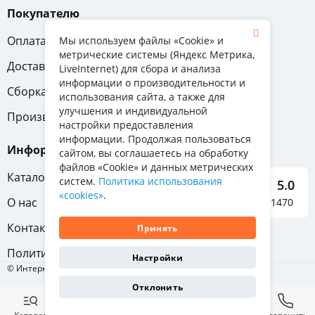
Покупателю
Оплата
Вопрос-ответ
Мы используем файлы «Cookie» и
метрические системы (Яндекс Метрика,
Доставка
Обмен и возврат
LiveInternet) для сбора и анализа
информации о производительности и
Сборка
Гарантия
использования сайта, а также для
улучшения и индивидуальной
Производители
настройки предоставления
информации. Продолжая пользоваться
Информация
сайтом, вы соглашаетесь на обработку
файлов «Cookie» и данных метрических
Каталог мебели
систем.
Политика использования
5.0
«cookies»
.
О нас
Отзывы о нас 1470
Контакты
Принять
Политика конфиденциальности
Настройки
© Интернет-магазин «Отличная мебель», 2011-2026
Отклонить