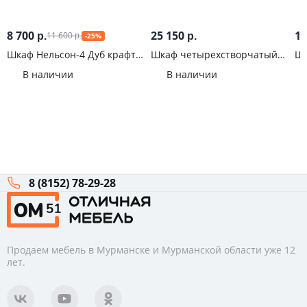
8 700
25 150
14
11 600
р.
р.
-25%
р.
Шкаф Нельсон-4 Дуб крафт
Шкаф четырехстворчатый
Шк
белый
Мартина
Ро
В наличии
В наличии
8 (8152) 78-29-28
Продаем мебель в Мурманске и Мурманской области уже 12
лет.