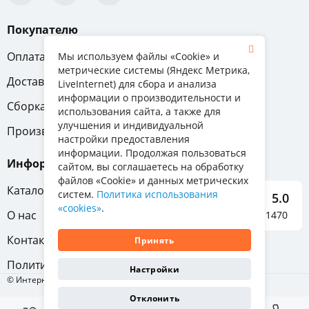
Покупателю
Оплата
Вопрос-ответ
Мы используем файлы «Cookie» и
метрические системы (Яндекс Метрика,
Доставка
Обмен и возврат
LiveInternet) для сбора и анализа
информации о производительности и
Сборка
Гарантия
использования сайта, а также для
улучшения и индивидуальной
Производители
настройки предоставления
информации. Продолжая пользоваться
Информация
сайтом, вы соглашаетесь на обработку
файлов «Cookie» и данных метрических
Каталог мебели
систем.
Политика использования
5.0
«cookies»
.
О нас
Отзывы о нас 1470
Контакты
Принять
Политика конфиденциальности
Настройки
© Интернет-магазин «Отличная мебель», 2011-2026
Отклонить