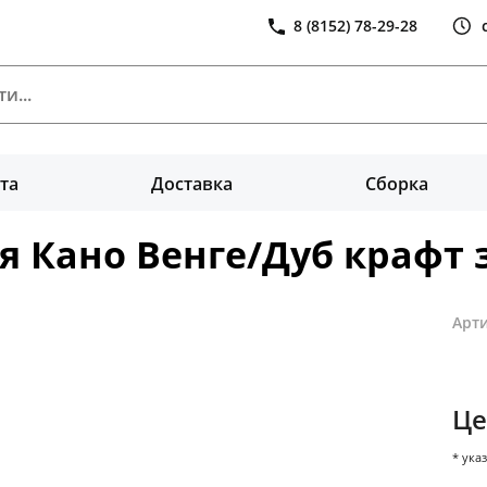
8 (8152) 78-29-28
та
Доставка
Сборка
 Кано Венге/Дуб крафт 
Арти
Це
* ука