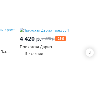
4 420
15 0
р.
5 890
-25%
р.
Прихожая Дарио
Прихожа
 №2
В наличии
В нал