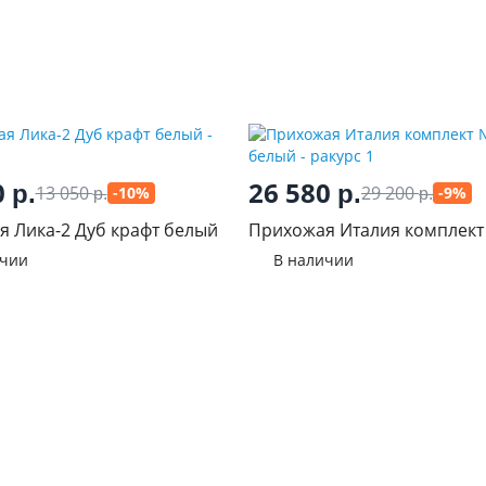
0
26 580
р.
р.
13 050
29 200
-10%
-9%
р.
р.
 Лика-2 Дуб крафт белый
Прихожая Италия комплект
Крафт белый
ичии
В наличии