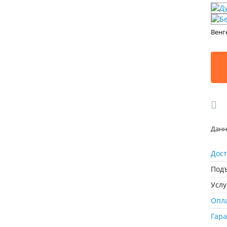
Венг
Данн
Дост
Подъ
Усл
Опл
Гар