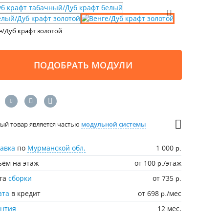
е/Дуб крафт золотой
ПОДОБРАТЬ МОДУЛИ
ый товар является частью
модульной системы
авка
по
Мурманской обл.
1 000
р.
ём на этаж
от 100
/этаж
р.
уга
сборки
от 735
р.
ата
в кредит
от 698
/мес
р.
антия
12 мес.