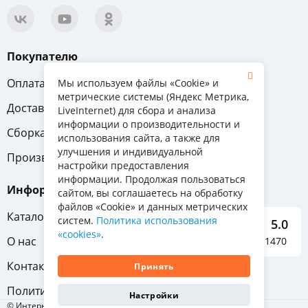
Покупателю
Оплата
Вопрос-ответ
Мы используем файлы «Cookie» и
метрические системы (Яндекс Метрика,
Доставка
Обмен и возврат
LiveInternet) для сбора и анализа
информации о производительности и
Сборка
Гарантия
использования сайта, а также для
улучшения и индивидуальной
Производители
настройки предоставления
информации. Продолжая пользоваться
Информация
сайтом, вы соглашаетесь на обработку
файлов «Cookie» и данных метрических
Каталог мебели
систем.
Политика использования
5.0
«cookies»
.
О нас
Отзывы о нас 1470
Контакты
Принять
Политика конфиденциальности
Настройки
© Интернет-магазин «Отличная мебель», 2011-2026