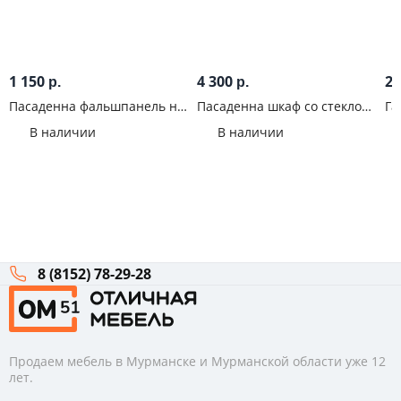
1 150
4 300
2 
р.
р.
Пасаденна фальшпанель на
Пасаденна шкаф со стеклом
Га
верхнюю боковину 920
400 мм (920) Белый/Бетон
се
В наличии
В наличии
Железный камень
8 (8152) 78-29-28
Продаем мебель в Мурманске и Мурманской области уже 12
лет.