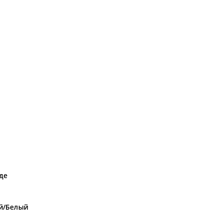
де
й/Белый