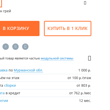
н грей
В КОРЗИНУ
КУПИТЬ В 1 КЛИК
ый товар является частью
модульной системы
авка
по
Мурманской обл.
1 000
р.
ём на этаж
от 100
/этаж
р.
уга
сборки
от 803
р.
ата
в кредит
от 762
/мес
р.
антия
12 мес.