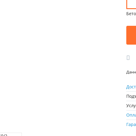
Бето
Данн
Дост
Подъ
Усл
Опл
Гар