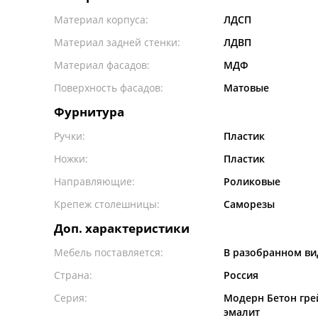
Материал корпуса:
ЛДСП
Материал задней стенки:
ЛДВП
Материал фасадов:
МДФ
Поверхность фасадов:
Матовые
Фурнитура
Ручки:
Пластик
Ножки:
Пластик
Направляющие:
Роликовые
Крепеж столешницы:
Саморезы
Доп. характеристики
Мебель поставляется:
В разобранном ви
Страна:
Россия
Серия:
Модерн Бетон гре
эмалит