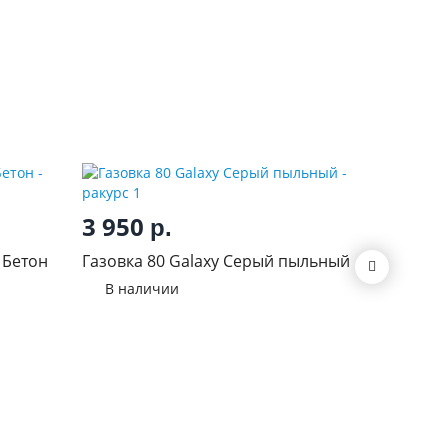
3 950
1 43
р.
 Бетон
Газовка 80 Galaxy Серый пыльный
Виола Н
В наличии
В нал