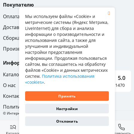
Покупателю
Оплата
Вопрос-ответ
Мы используем файлы «Cookie» и
метрические системы (Яндекс Метрика,
Доставка
Обмен и возврат
LiveInternet) для сбора и анализа
информации о производительности и
Сборка
Гарантия
использования сайта, а также для
улучшения и индивидуальной
Производители
настройки предоставления
информации. Продолжая пользоваться
Информация
сайтом, вы соглашаетесь на обработку
файлов «Cookie» и данных метрических
Каталог мебели
систем.
Политика использования
5.0
«cookies»
.
О нас
Отзывы о нас 1470
Контакты
Принять
Политика конфиденциальности
Настройки
© Интернет-магазин «Отличная мебель», 2011-2026
Отклонить
Каталог
Избранное
Корзина
Позвонить