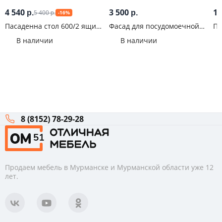
4 540
3 500
1 
5 400
р.
р.
-16%
р.
Пасаденна стол 600/2 ящика
Фасад для посудомоечной
Па
Дуб вотан
машины 60 Galaxy Белый
бе
В наличии
В наличии
альпийский
по
Ду
8 (8152) 78-29-28
Продаем мебель в Мурманске и Мурманской области уже 12
лет.