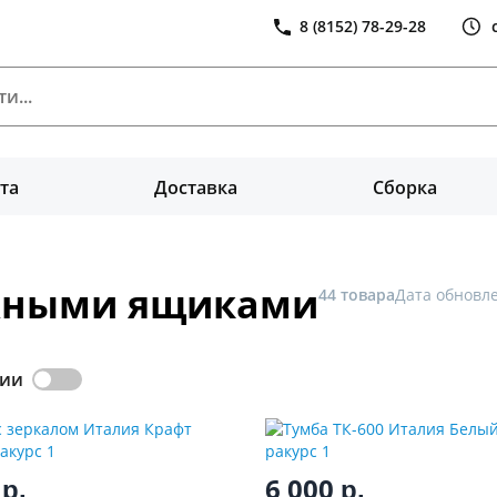
8 (8152) 78-29-28
та
Доставка
Сборка
жными ящиками
44 товара
Дата обновле
чии
0
6 000
р.
р.