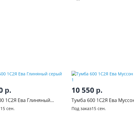
00
10 550
р.
р.
00 1С2Я Ева Глиняный
Тумба 600 1С2Я Ева Муссо
з
15 сен.
Под заказ
15 сен.