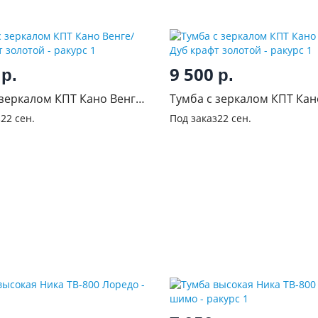
0
9 500
р.
р.
 зеркалом КПТ Кано Венге/
Тумба с зеркалом КПТ Кан
фт золотой
Белый/Дуб крафт золотой
з
22 сен.
Под заказ
22 сен.