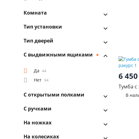
Комната
Тип установки
Тип дверей
С выдвижными ящиками
Да
44
6 45
Нет
94
Тумба с
С открытыми полками
В нал
С ручками
На ножках
На колесиках