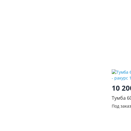
10 2
Тумба 6
серый
Под зака