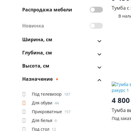
Тумба с
Распродажа мебели
белый
В нал
Новинка
Ширина, см
Глубина, см
Высота, см
Назначение
Под телевизор
187
4 80
Для обуви
44
Тумба в
Прикроватные
157
Под зака
Для белья
6
Под стол
12