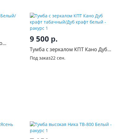
9 500
р.
о
Тумба с зеркалом КПТ Кано Дуб
крафт табачный/Дуб крафт белый
Под заказ
22 сен.