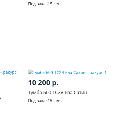
Антрацит
Под заказ
15 сен.
10 200
р.
Тумба 600 1С2Я Ева Сатин
н
Под заказ
15 сен.