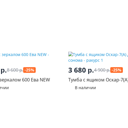
0
3 680
р.
р.
8 600
4 900
-25%
-25%
р.
р.
 зеркалом 600 Ева NEW
Тумба с ящиком Оскар-7(А
сонома
ичии
В наличии