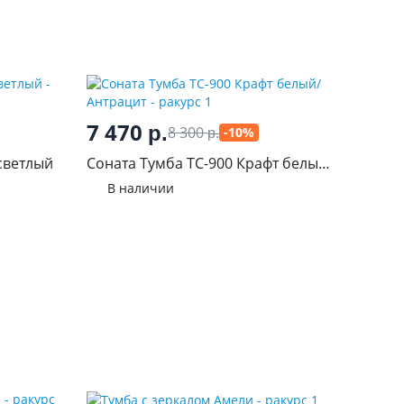
7 470
р.
8 300
-10%
р.
светлый
Соната Тумба ТС-900 Крафт белый/
Антрацит
В наличии