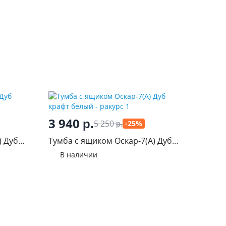
3 940
р.
5 250
-25%
р.
) Дуб
Тумба с ящиком Оскар-7(А) Дуб
крафт белый
В наличии