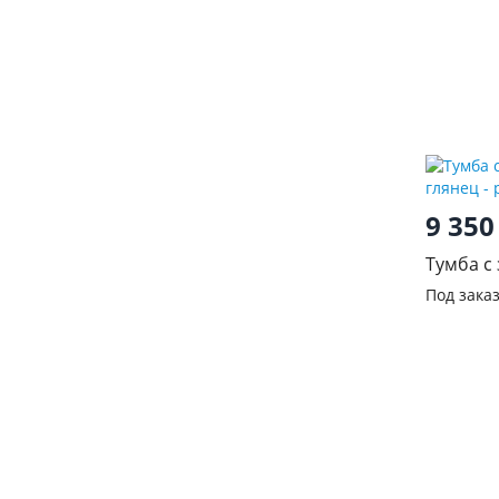
9 35
Тумба с
глянец
Под зака