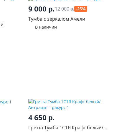
9 000
р.
12 000
-25%
р.
Тумба с зеркалом Амели
ей
В наличии
4 650
р.
Гретта Тумба 1С1Я Крафт белый/