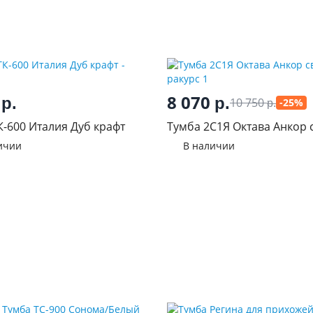
0
8 070
р.
р.
10 750
-25%
р.
К-600 Италия Дуб крафт
Тумба 2С1Я Октава Анкор 
ичии
В наличии