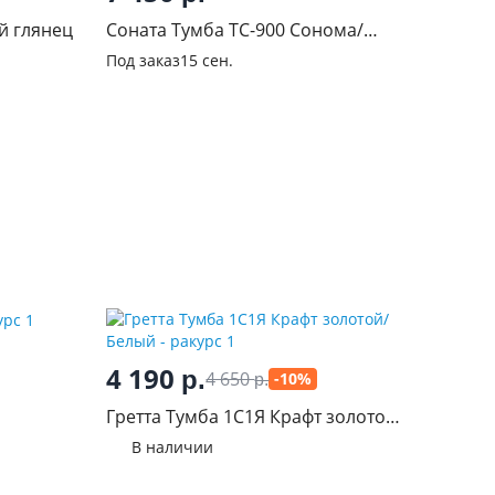
й глянец
Соната Тумба ТС-900 Сонома/
Сакраменто
Под заказ
15 сен.
4 190
р.
4 650
-10%
р.
Гретта Тумба 1С1Я Крафт золотой/
Белый
В наличии