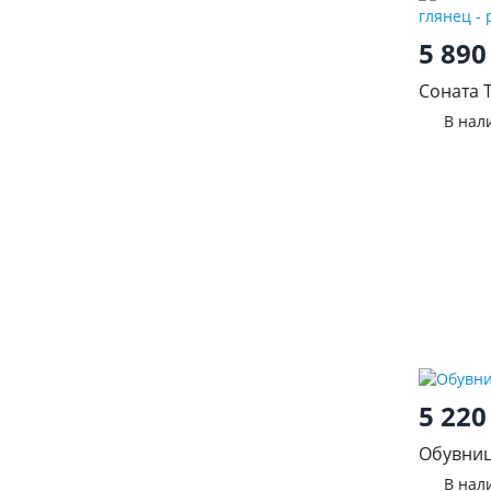
5 89
Соната 
Белый г
В нал
5 22
Обувниц
В нал