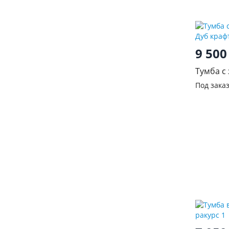
9 50
Тумба с
Дуб кра
Под зака