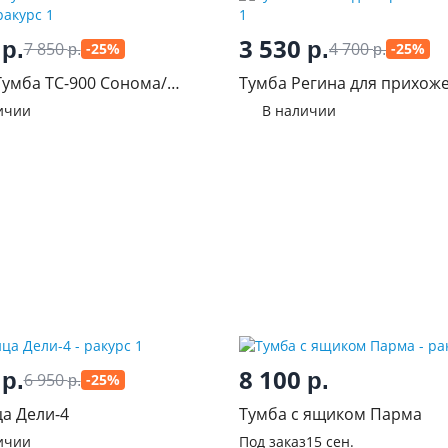
0
3 530
р.
р.
7 850
4 700
-25%
-25%
р.
р.
Тумба ТС-900 Сонома/
Тумба Регина для прихож
лянец
ичии
В наличии
0
8 100
р.
р.
6 950
-25%
р.
а Дели-4
Тумба с ящиком Парма
ичии
Под заказ
15 сен.