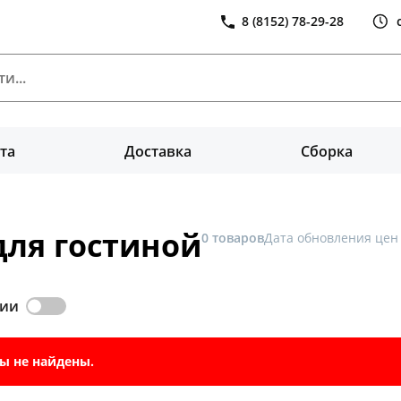
8 (8152) 78-29-28
та
Доставка
Сборка
ля гостиной
0 товаров
Дата обновления цен 
чии
ы не найдены.