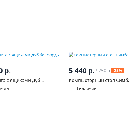
50
5 440
р.
р.
7 250
-25%
р.
ига с ящиками Дуб
Компьютерный стол Симб
д
ичии
В наличии