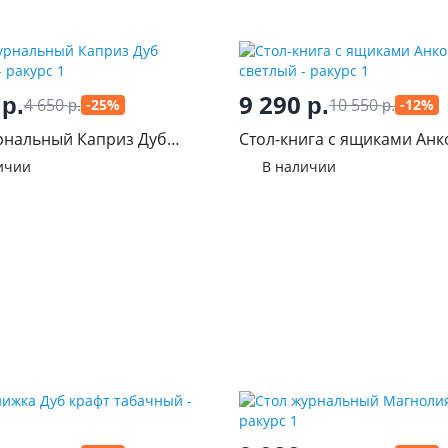
0
9 290
р.
р.
4 650
10 550
-25%
-12%
р.
р.
рнальный Каприз Дуб
Стол-книга с ящиками Анк
д
светлый
ичии
В наличии