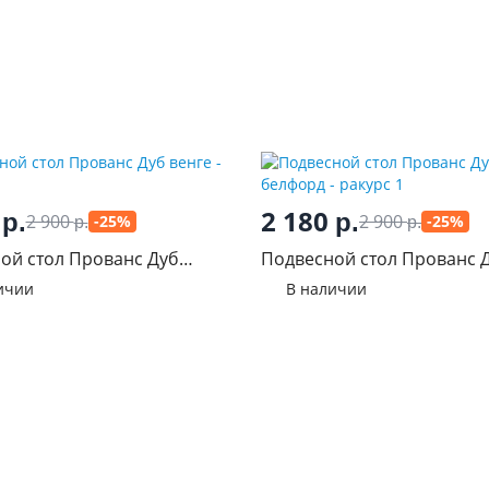
0
2 180
р.
р.
2 900
2 900
-25%
-25%
р.
р.
ой стол Прованс Дуб
Подвесной стол Прованс 
белфорд
ичии
В наличии