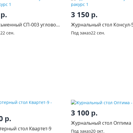
0
3 150
р.
р.
сьменный СП-003 угловой
з
22 сен.
Под заказ
22 сен.
3 100
р.
50
р.
Журнальный стол Оптима
ерный стол Квартет-9
Под заказ
20 окт.