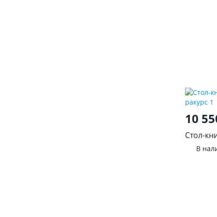
10 5
Стол-кн
белфор
В нал