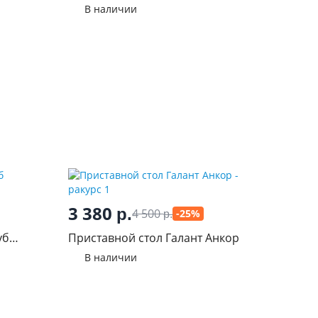
В наличии
3 380
р.
4 500
-25%
р.
уб
Приставной стол Галант Анкор
В наличии