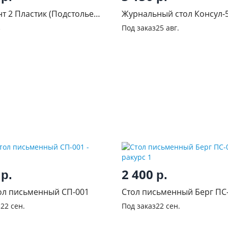
нт 2 Пластик (Подстолье
Журнальный стол Консул-5 Ду
 Дуб вотан
молочный/венге
з
Под заказ
25 авг.
0
2 400
р.
р.
ол письменный СП-001
Стол письменный Берг ПС
з
22 сен.
Под заказ
22 сен.