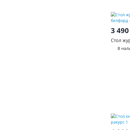
3 49
Стол жу
белфор
В нал