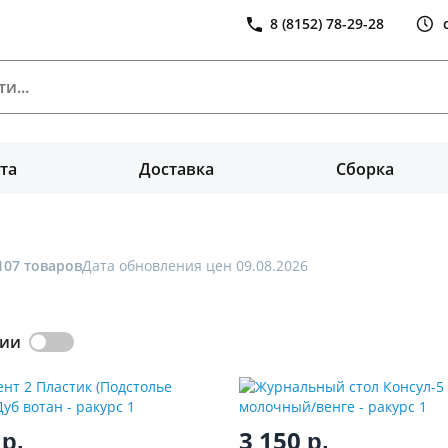
8 (8152) 78-29-28
та
Доставка
Сборка
107 товаров
Дата обновления цен 09.08.2026
чии
0
3 150
р.
р.