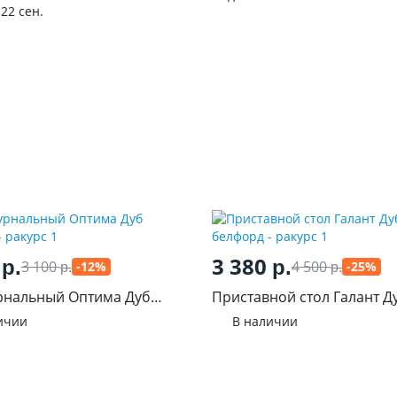
з
22 сен.
0
3 380
р.
р.
3 100
4 500
-12%
-25%
р.
р.
рнальный Оптима Дуб
Приставной стол Галант Д
д
белфорд
ичии
В наличии