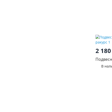
2 18
Подвесн
венге
В нал