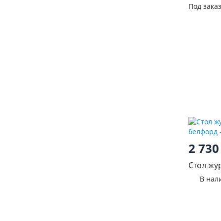
Под зака
2 73
Стол жу
белфор
В нал