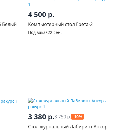
4 500
р.
Журнальный стол Консул-5 Белый
Компьютерный стол Грета-2
Под заказ
22 сен.
3 380
р.
3 750
-10%
р.
Стол журнальный Лабиринт Анкор