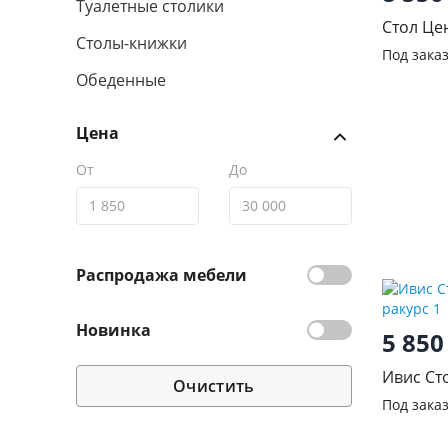
Туалетные столики
Стол Це
Столы-книжки
прямое)
Под зака
Обеденные
Цена
От
До
Распродажа мебели
Новинка
5 85
Ивис Ст
Очистить
Под зака