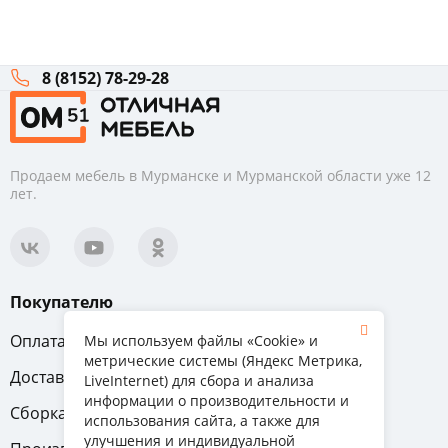
8 (8152) 78-29-28
Продаем мебель в Мурманске и Мурманской области уже 12
лет.
Покупателю
Оплата
Вопрос-ответ
Мы используем файлы «Cookie» и
метрические системы (Яндекс Метрика,
Доставка
Обмен и возврат
LiveInternet) для сбора и анализа
информации о производительности и
Сборка
Гарантия
использования сайта, а также для
улучшения и индивидуальной