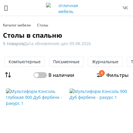
Фильтр
Только
Каталог мебели
Столы
в
Столы в спальню
наличии
5 товаров
Дата обновления цен 09.08.2026
Цена
От
Компьютерные
До
Письменные
Журнальные
0
В наличии
Фильтры
Распродажа
мебели
Новинка