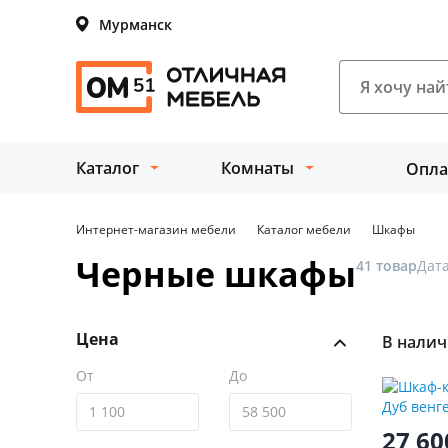
Мурманск
Каталог
Комнаты
Опла
Интернет-магазин мебели
Каталог мебели
Шкафы
Черные шкафы
41 товар
Дата
Цена
В нали
От
До
27 6