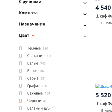
С ручками
4 54
Комната
Шкаф Ф
В нал
Назначение
Цвет
Тёмные
386
Светлые
1003
Белые
745
Венге
187
Серые
331
Графит
230
Бежевые
5 52
154
Черные
41
Шкаф Ф
Беленый
4
В нал