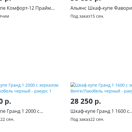
пе Комфорт-12 Прайм
Альянс Шкаф-купе Фаворит
 венге
Венге
ичии
Под заказ
15 сен.
00
28 250
р.
р.
пе Гранд 1 2000 с
Шкаф-купе Гранд 1 1600 с
м Венге/Лакобель черный
зеркалом Венге/Лакобель
з
22 сен.
Под заказ
22 сен.