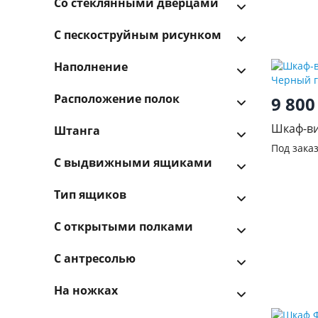
Со стеклянными дверцами
С пескоструйным рисунком
Наполнение
Расположение полок
9 80
Шкаф-ви
Штанга
Черный 
Под зака
С выдвижными ящиками
Тип ящиков
С открытыми полками
С антресолью
На ножках