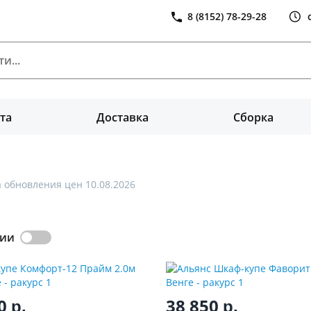
8 (8152) 78-29-28
та
Доставка
Сборка
 обновления цен 10.08.2026
чии
00
38 850
р.
р.