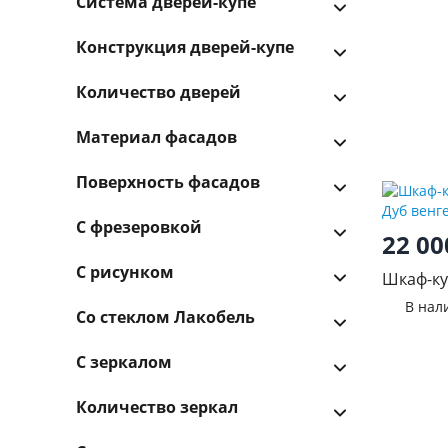
Система дверей-купе
Конструкция дверей-купе
Количество дверей
Материал фасадов
Поверхность фасадов
С фрезеровкой
22 0
С рисунком
Шкаф-ку
1.5м Дуб
В нал
Со стеклом Лакобель
С зеркалом
Количество зеркал