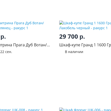
0
29 700
р.
р.
трина Прага Дуб Вотан/
Шкаф-купе Гранд 1 1600 Г
глянец
Лакобель черный
з
22 сен.
В наличии