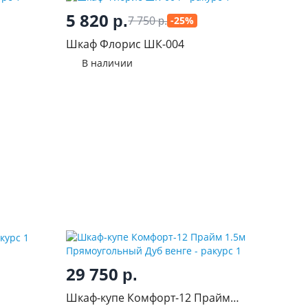
5 820
р.
7 750
-25%
р.
Шкаф Флорис ШК-004
В наличии
29 750
р.
Шкаф-купе Комфорт-12 Прайм