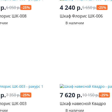
0
4 240
р.
р.
6 050
5 650
-25%
-25%
р.
р.
лорис ШК-008
Шкаф Флорис ШК-006
ичии
В наличии
0
7 620
р.
р.
7 350
10 150
-25%
-25%
р.
р.
лорис ШК-003
Шкаф навесной Квадро
ичии
В наличии