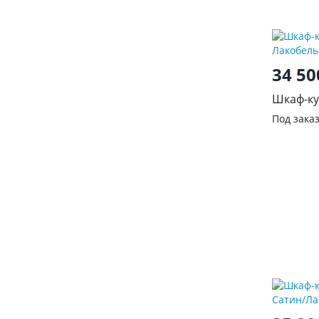
34 5
Шкаф-ку
Лакобел
Под зака