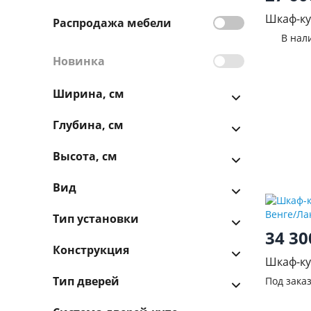
Шкаф-ку
Распродажа мебели
2.0м Дуб
В нал
Новинка
Ширина, см
Глубина, см
Высота, см
Вид
Тип установки
34 3
Конструкция
Шкаф-ку
зеркало
Тип дверей
Под зака