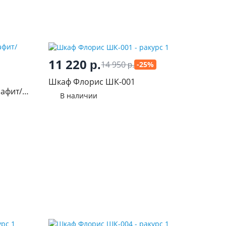
11 220
р.
14 950
-25%
р.
Шкаф Флорис ШК-001
рафит/
В наличии