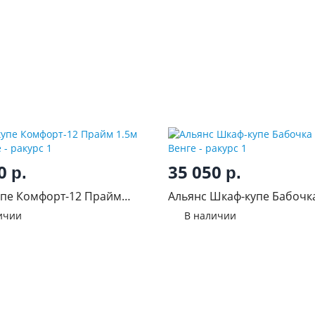
00
35 050
р.
р.
пе Комфорт-12 Прайм
Альянс Шкаф-купе Бабочка
 венге
Венге
ичии
В наличии