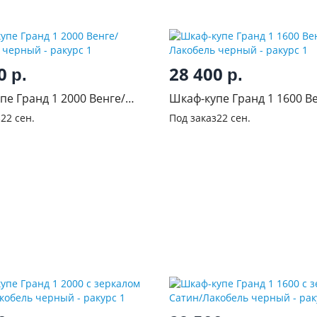
00
28 400
р.
р.
пе Гранд 1 2000 Венге/
Шкаф-купе Гранд 1 1600 В
ь черный
Лакобель черный
з
22 сен.
Под заказ
22 сен.