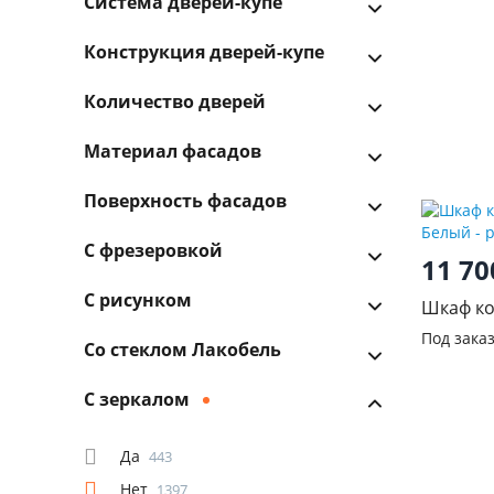
Система дверей-купе
Конструкция дверей-купе
Количество дверей
Материал фасадов
Поверхность фасадов
С фрезеровкой
11 7
С рисунком
Шкаф к
Белый
Под зака
Со стеклом Лакобель
С зеркалом
Да
443
Нет
1397