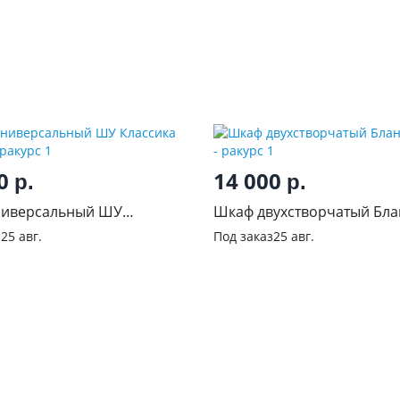
00
14 000
р.
р.
ниверсальный ШУ
Шкаф двухстворчатый Бла
а Сонома
Белый
з
25 авг.
Под заказ
25 авг.