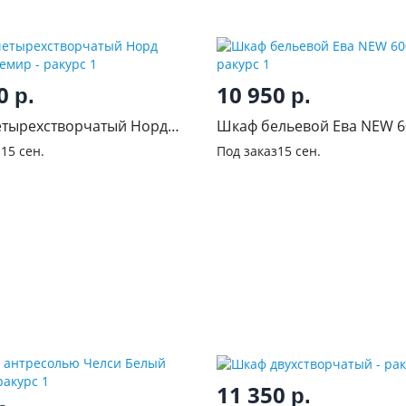
00
10 950
р.
р.
тырехстворчатый Норд
Шкаф бельевой Ева NEW 6
шемир
з
15 сен.
Под заказ
15 сен.
11 350
р.