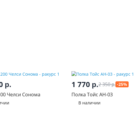
50
1 770
р.
р.
2 350
-25%
р.
00 Челси Сонома
Полка Тойс АН-03
ичии
В наличии