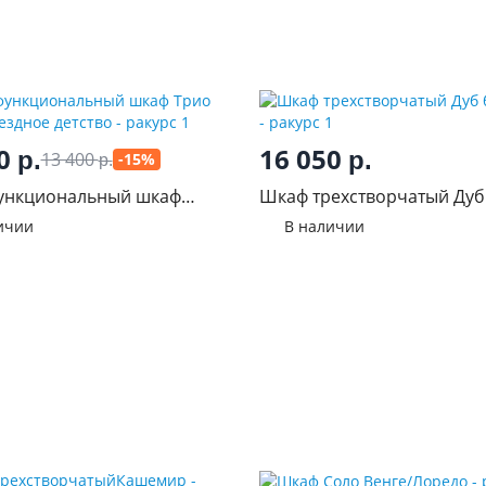
90
16 050
р.
р.
13 400
-15%
р.
ункциональный шкаф
Шкаф трехстворчатый Дуб
-10 Звездное детство
белёный
ичии
В наличии