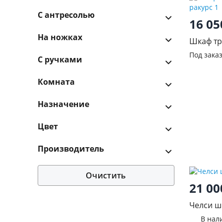
С антресолью
16 0
На ножках
Шкаф т
Под зака
С ручками
Комната
Назначение
Цвет
Производитель
Очистить
21 0
Челси ш
В нал