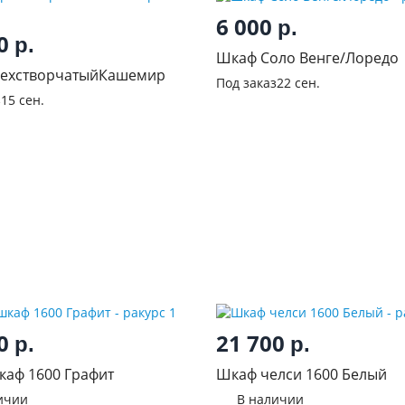
6 000
р.
50
р.
Шкаф Соло Венге/Лоредо
рехстворчатыйКашемир
Под заказ
22 сен.
з
15 сен.
00
21 700
р.
р.
каф 1600 Графит
Шкаф челси 1600 Белый
ичии
В наличии