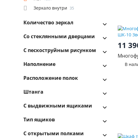
Зеркало внутри
35
Количество зеркал
Со стеклянными дверцами
11 3
С пескоструйным рисунком
Многоф
Трио ШК
Наполнение
В нал
Расположение полок
Штанга
С выдвижными ящиками
Тип ящиков
С открытыми полками