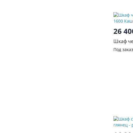
26 4
Шкаф че
1600 Ка
Под зака