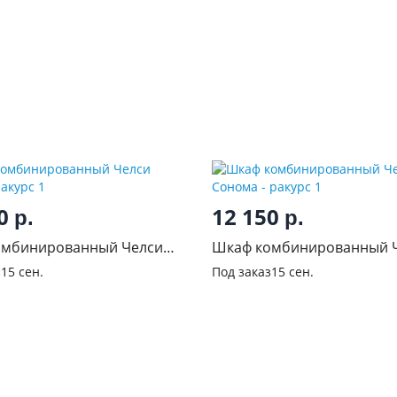
00
12 150
р.
р.
омбинированный Челси
Шкаф комбинированный 
Сонома
з
15 сен.
Под заказ
15 сен.