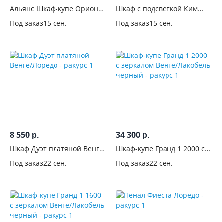
Альянс Шкаф-купе Орион
Шкаф с подсветкой Ким
745
1,8 м Венге
Венге
Под заказ
15 сен.
Под заказ
15 сен.
Венге
189
Серые
332
Графит
231
Бежевые
154
Черные
41
8 550
34 300
р.
р.
Беленый
Шкаф Дуэт платяной Венге/
Шкаф-купе Гранд 1 2000 с
Лоредо
зеркалом Венге/Лакобель
4
Под заказ
22 сен.
Под заказ
22 сен.
черный
Молочный
22