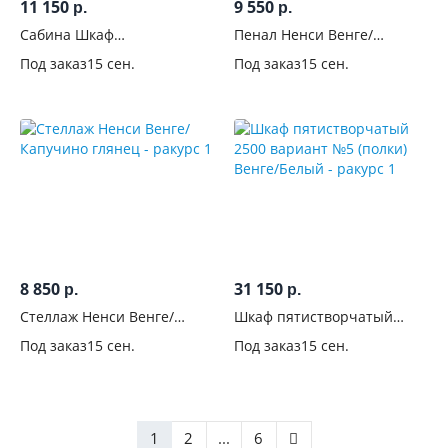
11 150
9 550
р.
р.
Сабина Шкаф
Пенал Ненси Венге/
двухстворчатый СШ-700
Капучино глянец
Под заказ
15 сен.
Под заказ
15 сен.
Венге/Белфорт
8 850
31 150
р.
р.
Стеллаж Ненси Венге/
Шкаф пятистворчатый
Капучино глянец
2500 вариант №5 (полки)
Под заказ
15 сен.
Под заказ
15 сен.
Венге/Белый
1
2
...
6