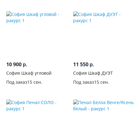
рисунком
Со
стеклом
Лакобель
С
зеркалом
10 900
11 550
р.
р.
Количество
София Шкаф угловой
София Шкаф ДУЭТ
зеркал
Под заказ
15 сен.
Под заказ
15 сен.
Со
стеклянными
дверцами
С
пескоструйным
рисунком