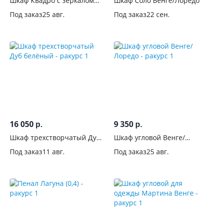
Шкаф Квадро с зеркалом
Шкаф Соло Венге/Лоредо
см
Венге/Лоредо
Под заказ
25 авг.
Под заказ
22 сен.
Глубина,
см
Высота,
см
Вид
Тип
16 050
9 350
р.
р.
установки
Шкаф трехстворчатый Дуб
Шкаф угловой Венге/
белёный
Лоредо
Конструкция
Под заказ
11 авг.
Под заказ
25 авг.
Тип
дверей
Система