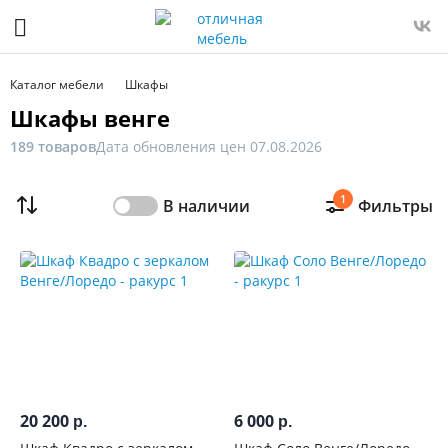
Фильтр
Только
Каталог мебели
Шкафы
в
Шкафы венге
наличии
189 товаров
Дата обновления цен 07.08.2026
Цена
1
В наличии
Фильтры
От
До
Распродажа
мебели
Новинка
20 200
6 000
р.
р.
Ширина,