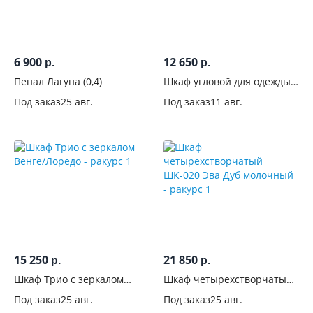
дверей-
купе
Конструкция
6 900
12 650
р.
р.
дверей-купе
Пенал Лагуна (0,4)
Шкаф угловой для одежды
Мартина Венге
Количество
Под заказ
25 авг.
Под заказ
11 авг.
дверей
Материал
фасадов
Поверхность
фасадов
С
15 250
21 850
р.
р.
фрезеровкой
Шкаф Трио с зеркалом
Шкаф четырехстворчатый
Венге/Лоредо
ШК-020 Эва Дуб молочный
С
Под заказ
25 авг.
Под заказ
25 авг.