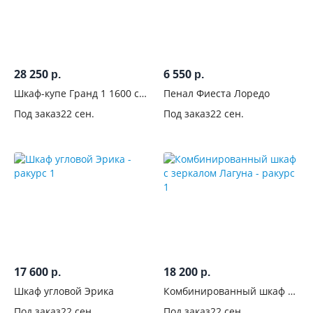
Производитель
28 250
6 550
р.
р.
Шкаф-купе Гранд 1 1600 с
Пенал Фиеста Лоредо
зеркалом Венге/Лакобель
Под заказ
22 сен.
Под заказ
22 сен.
черный
17 600
18 200
р.
р.
Шкаф угловой Эрика
Комбинированный шкаф с
зеркалом Лагуна
Под заказ
22 сен.
Под заказ
22 сен.