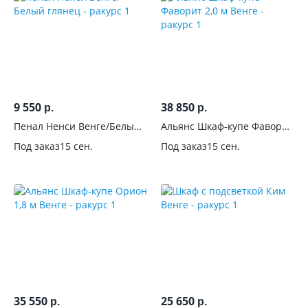
антресолью
На
ножках
С
9 550
38 850
р.
р.
ручками
Пенал Ненси Венге/Белый
Альянс Шкаф-купе Фаворит
глянец
2,0 м Венге
Комната
Под заказ
15 сен.
Под заказ
15 сен.
Назначение
Цвет
Тёмные
386
Светлые
1003
35 550
25 650
р.
р.
Белые