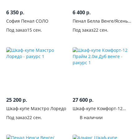
Наполнение
6 350
6 400
р.
р.
Расположение
София Пенал СОЛО
Пенал Белла Венге/Ясень
белый
полок
Под заказ
15 сен.
Под заказ
22 сен.
Штанга
С
выдвижными
ящиками
Тип
ящиков
25 200
27 600
р.
р.
С
Шкаф-купе Маэстро Лоредо
Шкаф-купе Комфорт-12
Прайм 2.0м Дуб венге
открытыми
Под заказ
22 сен.
В наличии
полками
С