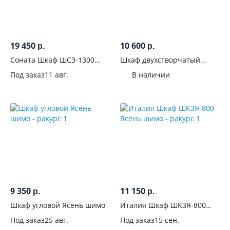
дверей
Система
19 450
10 600
р.
р.
дверей-
купе
Соната Шкаф ШСЗ-1300
Шкаф двухстворчатый
Крафт белый/Антрацит
Соренто
Под заказ
11 авг.
В наличии
Конструкция
дверей-купе
Количество
дверей
Материал
фасадов
9 350
11 150
Поверхность
р.
р.
фасадов
Шкаф угловой Ясень шимо
Италия Шкаф ШК3Я-800
Ясень шимо
Под заказ
25 авг.
Под заказ
15 сен.
С