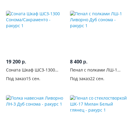
фрезеровкой
С
рисунком
Со
стеклом
Лакобель
19 200
8 400
р.
р.
С
Соната Шкаф ШСЗ-1300
Пенал с полками ЛШ-1
Сонома/Сакраменто
Ливорно Дуб сонома
зеркалом
Под заказ
15 сен.
Под заказ
22 сен.
Количество
зеркал
Со
стеклянными
дверцами