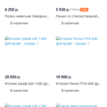
С
6 250
5 930
пескоструйным
7 900
р.
р.
-25%
р.
рисунком
Полка навесная Ливорно
Пенал со стеклостворкой
ЛН-3 Дуб сонома
ШК-17 Милан Белый
В наличии
В наличии
глянец
Наполнение
Расположение
полок
Штанга
С
выдвижными
20 050
10 900
ящиками
р.
р.
Италия Шкаф ШК-1300 Дуб
Италия Пенал П1Я-400 Дуб
Тип
крафт
крафт
В наличии
В наличии
ящиков
С