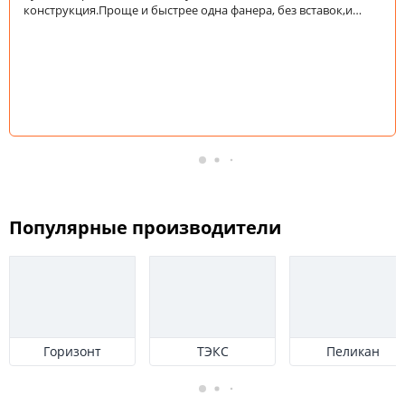
конструкция.Проще и быстрее одна фанера, без вставок,и
проще, и быстрее,и думаю дешевле.И прочнее
получится.Вставки там ни к чему,хлипко получается.
Популярные производители
Горизонт
ТЭКС
Пеликан