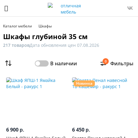
Фильтр
Только
Каталог мебели
Шкафы
в
Шкафы глубиной 35 см
наличии
217 товаров
Дата обновления цен 07.08.2026
Цена
0
В наличии
Фильтры
От
До
Новинка
Распродажа
мебели
Новинка
6 900
6 450
р.
р.
Ширина,