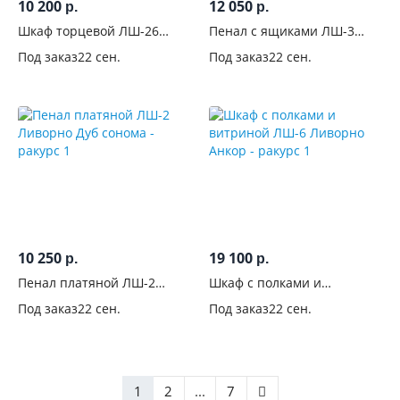
10 200
12 050
р.
р.
Шкаф торцевой ЛШ-26
Пенал с ящиками ЛШ-3
Ливорно Дуб сонома
Ливорно Дуб сонома
Под заказ
22 сен.
Под заказ
22 сен.
10 250
19 100
р.
р.
Пенал платяной ЛШ-2
Шкаф с полками и
Ливорно Дуб сонома
витриной ЛШ-6 Ливорно
Под заказ
22 сен.
Под заказ
22 сен.
Анкор
1
2
...
7