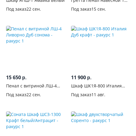
Шкаф ЯПШ-1 Ямайка Белый
Гретта Пенал навесной 1В
см
Кашемир
Под заказ
22 сен.
Под заказ
15 сен.
Глубина,
см
От
До
Высота,
см
15 650
11 900
р.
р.
Пенал с витриной ЛШ-4
Шкаф ШК1Я-800 Италия
Вид
Ливорно Дуб сонома
Дуб крафт
Под заказ
22 сен.
Под заказ
11 авг.
Тип
установки
Конструкция
Тип