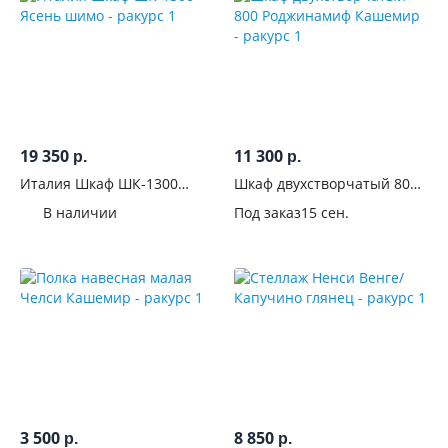
открытыми
полками
С
антресолью
На
19 350
11 300
р.
р.
ножках
Италия Шкаф ШК-1300
Шкаф двухстворчатый 800
Ясень шимо
Роджинамиф Кашемир
В наличии
Под заказ
15 сен.
С
ручками
Комната
Назначение
Цвет
Производитель
3 500
8 850
р.
р.