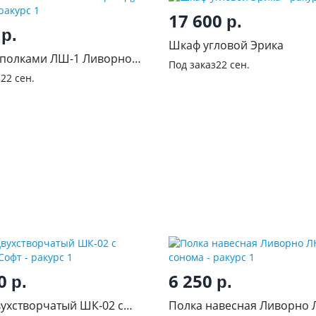
17 600
р.
0
р.
Шкаф угловой Эрика
 полками ЛШ-1 Ливорно
Под заказ
22 сен.
ома
з
22 сен.
50
6 250
р.
р.
ухстворчатый ШК-02 с
Полка навесная Ливорно 