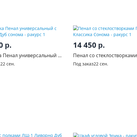
50
14 450
р.
р.
а Пенал универсальный с
Пенал со стеклостворками
 Дуб сонома
Классика Сонома
з
22 сен.
Под заказ
22 сен.