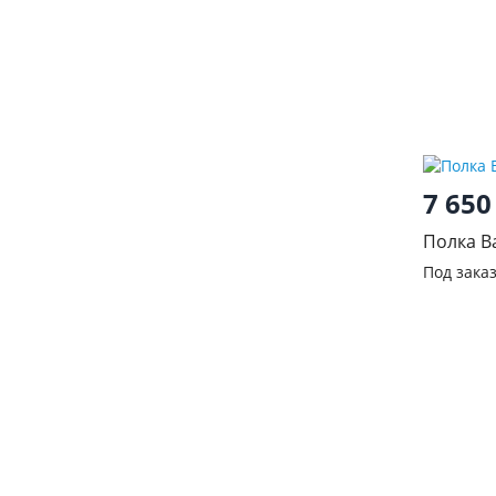
7 65
Полка В
Под зака