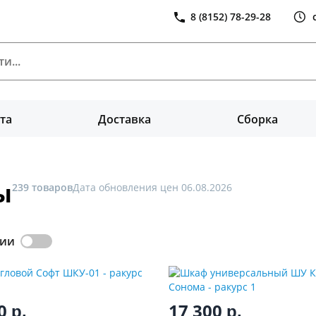
8 (8152) 78-29-28
та
Доставка
Сборка
ы
239 товаров
Дата обновления цен 06.08.2026
чии
50
17 300
р.
р.