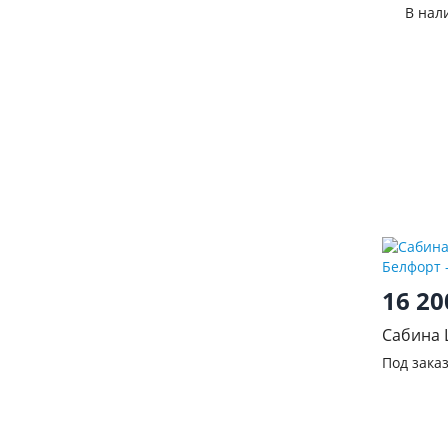
полками
В нал
16 2
Сабина 
Венге/Б
Под зака