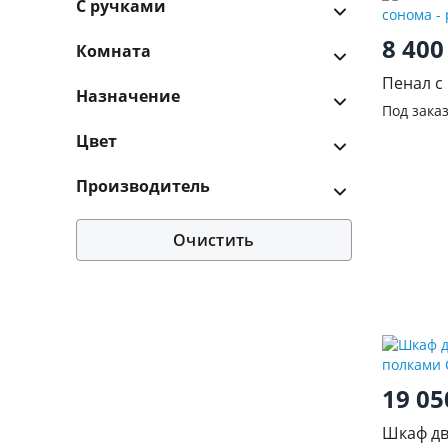
С ручками
8 40
Комната
Пенал с
Назначение
Дуб сон
Под зака
Цвет
Производитель
Очистить
19 0
Шкаф дв