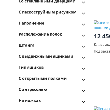
Со стеклянными дверцами
С пескоструйным рисунком
Наполнение
Расположение полок
12 4
Классик
Штанга
полками
Под зака
С выдвижными ящиками
Тип ящиков
С открытыми полками
С антресолью
На ножках