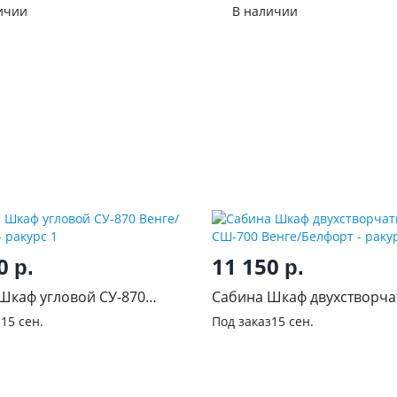
 Софт
сонома
ичии
В наличии
00
11 150
р.
р.
Шкаф угловой СУ-870
Сабина Шкаф двухстворч
елфорт
СШ-700 Венге/Белфорт
з
15 сен.
Под заказ
15 сен.