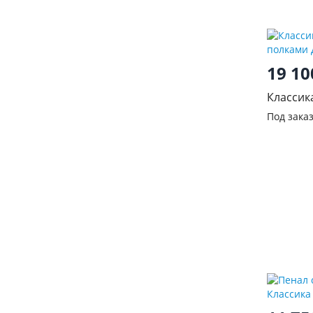
19 1
Классик
полками
Под зака