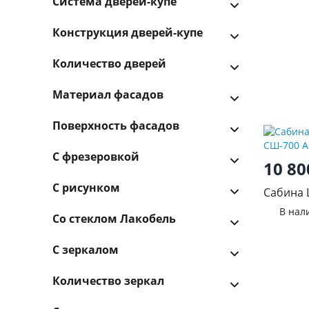
Система дверей-купе
Конструкция дверей-купе
Количество дверей
Материал фасадов
Поверхность фасадов
С фрезеровкой
10 8
С рисунком
Сабина 
СШ-700 
В нал
Со стеклом Лакобель
С зеркалом
Количество зеркал