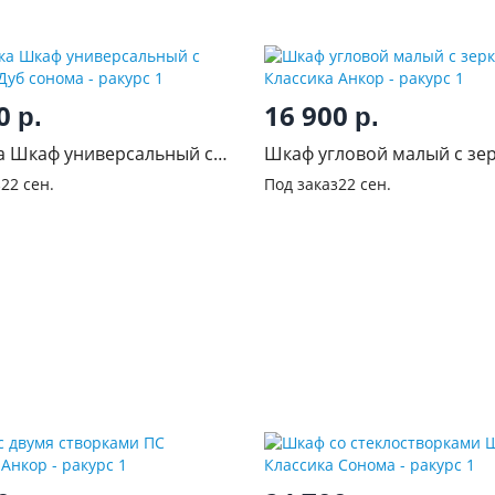
00
16 900
р.
р.
а Шкаф универсальный с
Шкаф угловой малый с зе
 Дуб сонома
Классика Анкор
з
22 сен.
Под заказ
22 сен.