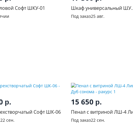
ловой Софт ШКУ-01
Шкаф универсальный ШУ
Классика Сонома
ичии
Под заказ
25 авг.
00
15 650
р.
р.
ехстворчатый Софт ШК-06
Пенал с витриной ЛШ-4 Л
Дуб сонома
з
22 сен.
Под заказ
22 сен.