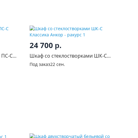
24 700
р.
 ПС-С
Шкаф со стеклостворками ШК-С
Классика Анкор
Под заказ
22 сен.